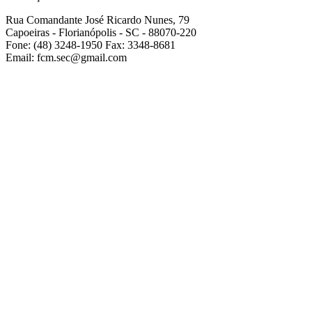
Rua Comandante José Ricardo Nunes, 79
Capoeiras - Florianópolis - SC - 88070-220
Fone: (48) 3248-1950 Fax: 3348-8681
Email: fcm.sec@gmail.com
2001-2019 Todos os direitos reservados -