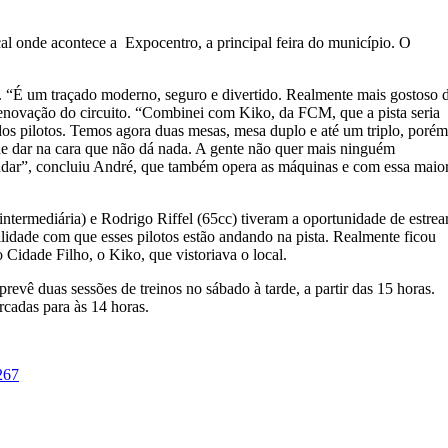
al onde acontece a Expocentro, a principal feira do município. O
ar. “É um traçado moderno, seguro e divertido. Realmente mais gostoso 
 renovação do circuito. “Combinei com Kiko, da FCM, que a pista seria
dos pilotos. Temos agora duas mesas, mesa duplo e até um triplo, porém
de dar na cara que não dá nada. A gente não quer mais ninguém
ndar”, concluiu André, que também opera as máquinas e com essa maio
intermediária) e Rodrigo Riffel (65cc) tiveram a oportunidade de estrea
acilidade com que esses pilotos estão andando na pista. Realmente ficou
 Cidade Filho, o Kiko, que vistoriava o local.
revê duas sessões de treinos no sábado à tarde, a partir das 15 horas.
rcadas para às 14 horas.
267