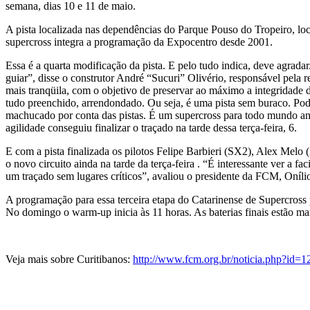
semana, dias 10 e 11 de maio.
A pista localizada nas dependências do Parque Pouso do Tropeiro, loc
supercross integra a programação da Expocentro desde 2001.
Essa é a quarta modificação da pista. E pelo tudo indica, deve agrad
guiar”, disse o construtor André “Sucuri” Olivério, responsável pela
mais tranqüila, com o objetivo de preservar ao máximo a integridade 
tudo preenchido, arrendondado. Ou seja, é uma pista sem buraco. Po
machucado por conta das pistas. É um supercross para todo mundo a
agilidade conseguiu finalizar o traçado na tarde dessa terça-feira, 6.
E com a pista finalizada os pilotos Felipe Barbieri (SX2), Alex Melo (
o novo circuito ainda na tarde da terça-feira . “É interessante ver a f
um traçado sem lugares críticos”, avaliou o presidente da FCM, Onílio
A programação para essa terceira etapa do Catarinense de Supercross p
No domingo o warm-up inicia às 11 horas. As baterias finais estão ma
Veja mais sobre Curitibanos:
http://www.fcm.org.br/noticia.php?id=1