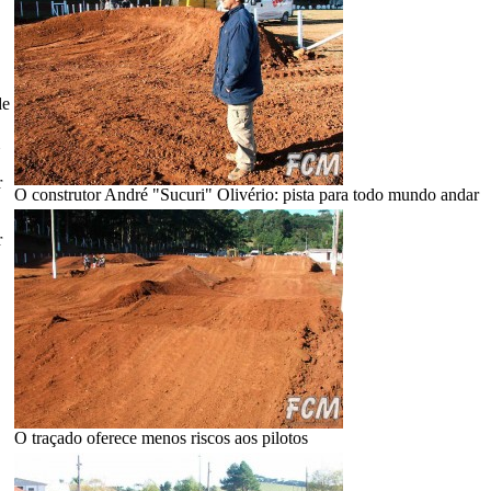
de
r
O construtor André "Sucuri" Olivério: pista para todo mundo andar
r
O traçado oferece menos riscos aos pilotos