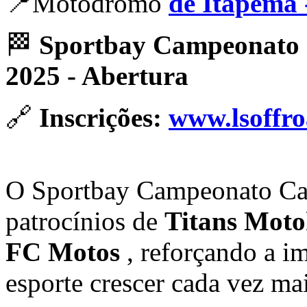
📍Motódromo
de Itapema 
🏁
Sportbay Campeonato 
2025 - Abertura
🔗
Inscrições:
www.lsoffr
O Sportbay Campeonato Cat
patrocínios de
Titans Moto
FC Motos
, reforçando a im
esporte crescer cada vez ma