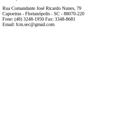
Rua Comandante José Ricardo Nunes, 79
Capoeiras - Florianópolis - SC - 88070-220
Fone: (48) 3248-1950 Fax: 3348-8681
Email: fcm.sec@gmail.com
2001-2019 Todos os direitos reservados -