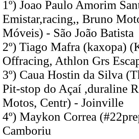
1º) Joao Paulo Amorim Sant
Emistar,racing,, Bruno Mo
Móveis) - São João Batista
2º) Tiago Mafra (kaxopa) (
Offracing, Athlon Grs Esca
3º) Caua Hostin da Silva (
Pit-stop do Açaí ,duraline 
Motos, Centr) - Joinville
4º) Maykon Correa (#22prep
Camboriu