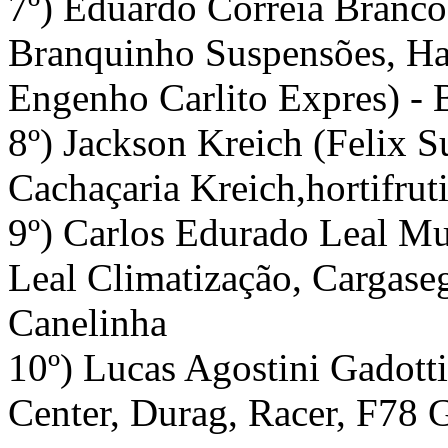
7º) Eduardo Correia Branco
Branquinho Suspensões, Hal
Engenho Carlito Expres) -
8º) Jackson Kreich (Felix 
Cachaçaria Kreich,hortifrut
9º) Carlos Edurado Leal Mur
Leal Climatização, Cargase
Canelinha
10º) Lucas Agostini Gadott
Center, Durag, Racer, F78 G