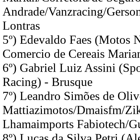
Andrade/Vanzracing/Gerson
Lontras
5º) Edevaldo Faes (Motos 
Comercio de Cereais Marian
6º) Gabriel Luiz Assini (Sp
Racing) - Brusque
7º) Leandro Simões de Oliv
Mattiazimotos/Dmaisfm/Zi
Lhamaimports Fabiotech/Gu
8º) Lucas da Silva Petri (A