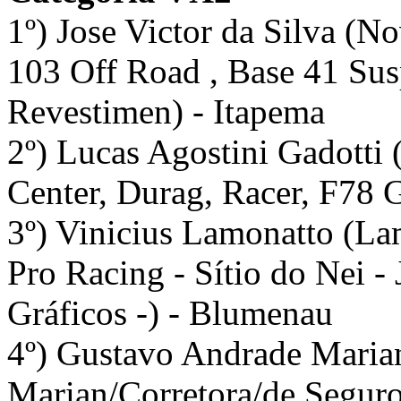
1º) Jose Victor da Silva (N
103 Off Road , Base 41 Sus
Revestimen) - Itapema
2º) Lucas Agostini Gadotti
Center, Durag, Racer, F78 G
3º) Vinicius Lamonatto (La
Pro Racing - Sítio do Nei -
Gráficos -) - Blumenau
4º) Gustavo Andrade Marian
Marian/Corretora/de Segur