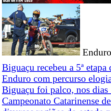
Endur
Biguaçu recebeu a 5ª etapa
Enduro com percurso elogia
Biguaçu foi palco, nos dias 
Campeonato Catarinense de 